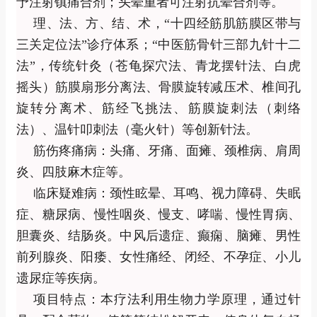
予注射镇痛合剂；头晕重者可注射抗晕合剂等。
理、法、方、结、术，
“
十四经筋肌筋膜区带与
三关定位法
”
诊疗体系；
“
中医筋骨针三部九针十二
法
”
，传统针灸（苍龟探穴法、青龙摆针法、白虎
摇头）筋膜扇形分离法、骨膜旋转减压术、椎间孔
旋转分离术、筋经飞挑法、筋膜旋刺法（刺络
法）、温针叩刺法（毫火针）等创新针法。
筋伤疼痛病：头痛、牙痛、面瘫、颈椎病、肩周
炎、四肢麻木症等。
临床疑难病：颈性眩晕、耳鸣、视力障碍、失眠
症、糖尿病、慢性咽炎、慢支、哮喘、慢性胃病、
胆囊炎、结肠炎。中风后遗症、癫痫、脑瘫、男性
前列腺炎、阳痿、女性痛经、闭经、不孕症、小儿
遗尿症等疾病。
项目特点：本疗法利用生物力学原理，通过针