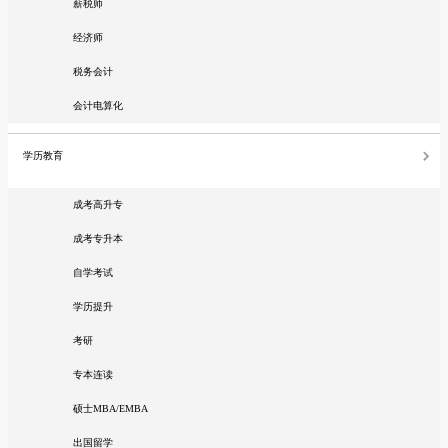
薪税师
经济师
税务会计
会计电算化
学历教育
成考高升专
成考专升本
自学考试
学历提升
考研
专本连读
硕士MBA/EMBA
出国留学