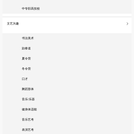
中专职高技校
文艺兴趣
书法美术
跆拳道
夏令营
冬令营
口才
舞蹈形体
音乐/乐器
健身体适能
音乐艺考
表演艺考