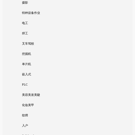
摄影
特种设备作业
电工
焊工
叉车驾校
挖掘机
单片机
嵌入式
PLC
美容美发美睫
化妆美甲
纹绣
入户