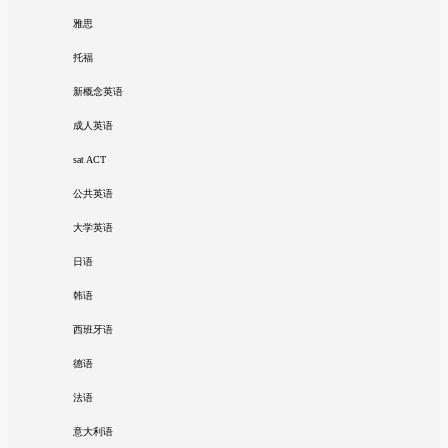
雅思
托福
新概念英语
成人英语
sat ACT
公共英语
大学英语
日语
韩语
西班牙语
德语
法语
意大利语