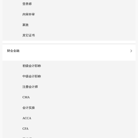
营养师
内审外审
家政
其它证书
财会金融
初级会计职称
中级会计职称
注册会计师
CMA
会计实操
ACCA
CFA