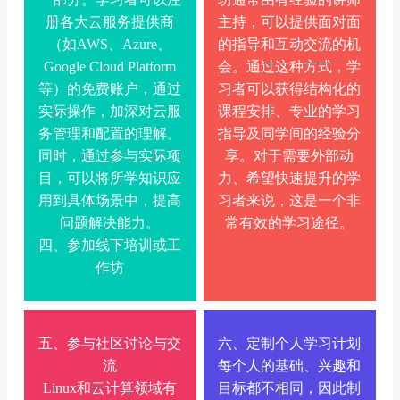
册各大云服务提供商
主持，可以提供面对面
（如AWS、Azure、
的指导和互动交流的机
Google Cloud Platform
会。通过这种方式，学
等）的免费账户，通过
习者可以获得结构化的
实际操作，加深对云服
课程安排、专业的学习
务管理和配置的理解。
指导及同学间的经验分
同时，通过参与实际项
享。对于需要外部动
目，可以将所学知识应
力、希望快速提升的学
用到具体场景中，提高
习者来说，这是一个非
问题解决能力。
常有效的学习途径。
四、参加线下培训或工
作坊
五、参与社区讨论与交
六、定制个人学习计划
流
每个人的基础、兴趣和
Linux和云计算领域有
目标都不相同，因此制