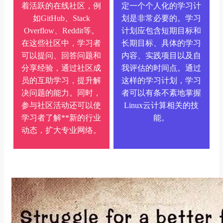
着活跃的在线社区，例
定一个个人化的学习计
如GitHub、Stack
划是非常必要的。学习
Overflow、Reddit等。
计划应包含短期目标和
在这些社区中，学习者
长期目标、具体的学习
可以提问、回答问题和
内容、实践项目以及自
分享经验，通过社区成
我评估的时间点。通过
员的互助学习，提升解
这样的学习计划，学习
决问题的能力。同时，
者可以有条不紊地掌握
参与社区活动还可以使
Linux云计算相关的技
学习者了解**新的行业
能。
动态，扩大专业网络。