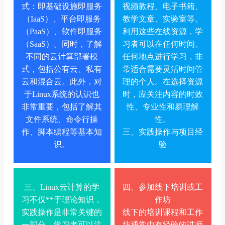
式：即基础设施即服务
视频教程、电子书籍、
（IaaS）、平台即服务
教学文章、实验室等。
（PaaS）、软件即服务
利用这些在线资源，学
（SaaS）。同时，了解
习者可以在任何时间、
不同的云计算部署模
任何地点进行学习，非
式，包括公有云、私有
常适合需要灵活时间管
云和混合云。此外，对
理的个人。在选择资源
于Linux系统的认识也
时，应关注内容的时效
非常重要，包括了解其
性、专业性和易理解
文件系统、命令行操
性。
作、脚本编程等基本知
三、实践操作与项目经
识。
验
三、Linux云计算的学
四、参加线下培训或工
习不仅**于理论知识，
作坊
实践操作是非常关键的
线下的培训课程和工作
一部分。学习者可以注
坊通常由有经验的讲师